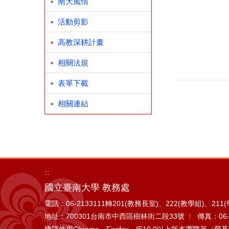
南大風情
活動剪影
高教深耕計畫
相關法規
表單下載
相關連結
:::
國立臺南大學 教務處
電話：06-2133111轉201(教務長室)、222(教學組)、21
地址：700301台南市中西區樹林街二段33號
傳真：06-
建議使用Chrome、Firefox、IE10.0以上版本瀏覽器〈螢