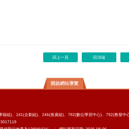
回上一頁
回頂端
開啟網站導覽
1(學籍組)、241(企劃組)、246(推廣組)、782(數位學習中心)、792(教發中心
3017119
幕最佳顯示效果為1280*1024〉
網站更新日期: 2026-08-06