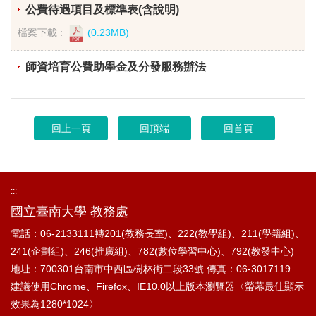
公費待遇項目及標準表(含說明)
檔案下載 :
(0.23MB)
師資培育公費助學金及分發服務辦法
回上一頁
回頂端
回首頁
:::
國立臺南大學 教務處
電話：06-2133111轉201(教務長室)、222(教學組)、211(學籍組)、
241(企劃組)、246(推廣組)、782(數位學習中心)、792(教發中心)
地址：700301台南市中西區樹林街二段33號
傳真：06-3017119
建議使用Chrome、Firefox、IE10.0以上版本瀏覽器〈螢幕最佳顯示
效果為1280*1024〉