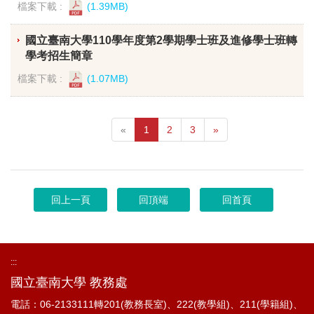
檔案下載 :
(1.39MB)
國立臺南大學110學年度第2學期學士班及進修學士班轉
學考招生簡章
檔案下載 :
(1.07MB)
«
1
2
3
»
回上一頁
回頂端
回首頁
:::
國立臺南大學 教務處
電話：06-2133111轉201(教務長室)、222(教學組)、211(學籍組)、