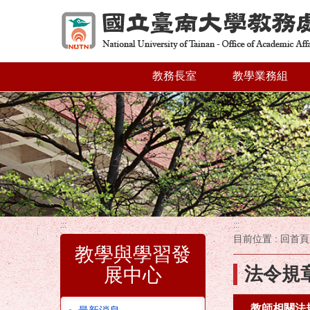
跳到主要內容區塊
教務長室
教學業務組
:::
:::
目前位置 :
回首頁
教學與學習發
法令規
展中心
教師相關法