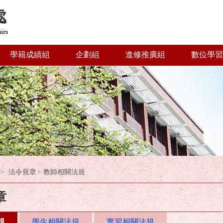
學籍成績組
企劃組
進修推廣組
數位學習
法令規章
教師相關法規
章
規
學生相關法規
實習相關法規